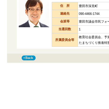
住 所
豊田市深見町
連絡先
090-4466-1744
会派等
豊田市議会市民フォ
当選回数
1
教育社会委員会、予
所属委員会等
たまちづくり推進特