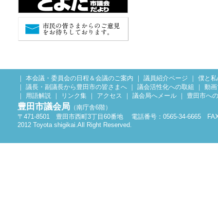
｜
本会議・委員会の日程＆会議のご案内
｜
議員紹介ページ
｜
僕と私
｜
議長・副議長から豊田市の皆さまへ
｜
議会活性化への取組
｜
動画
｜
用語解説
｜
リンク集
｜
アクセス
｜
議会局へメール
｜
豊田市へ
豊田市議会局
（南庁舎6階）
〒471-8501 豊田市西町3丁目60番地 電話番号：0565-34-6665 FAX：0
2012 Toyota shigikai.All Right Reserved.