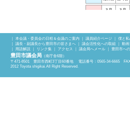
３月
３月
令和5年
定例会
臨時会
１月
３月
令和4年
臨時会
定例会
｜
本会議・委員会の日程＆会議のご案内
｜
議員紹介ページ
｜
僕と私
｜
議長・副議長から豊田市の皆さまへ
｜
議会活性化への取組
｜
動画
３月
５月
令和3年
｜
用語解説
｜
リンク集
｜
アクセス
｜
議会局へメール
｜
豊田市へ
定例会
臨時会
豊田市議会局
（南庁舎6階）
〒471-8501 豊田市西町3丁目60番地 電話番号：0565-34-6665 FAX：0
３月
３月
令和2年
2012 Toyota shigikai.All Right Reserved.
定例会
臨時会
平成31年
３月
５月
令和元年
定例会
臨時
３月
５月
平成30年
定例会
臨時
３月
３月
平成29年
定例会
臨時