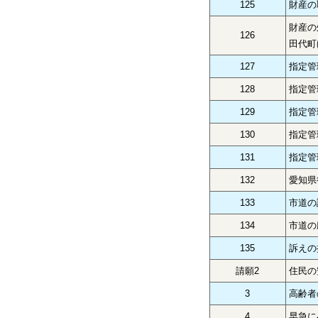
125
財産の
財産の
126
田代町
127
指定管
128
指定管
129
指定管
130
指定管
131
指定管
132
愛知県
133
市道の
134
市道の
135
訴えの
請願2
住民の
3
高齢者
4
早急に