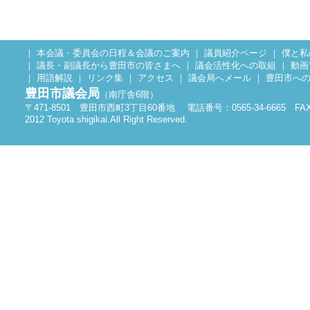
１月
３月
令和4年
臨時会
定例
３月
５月
｜
本会議・委員会の日程＆会議のご案内
｜
議員紹介ページ
｜
僕と私
令和3年
定例会
臨時
｜
議長・副議長から豊田市の皆さまへ
｜
議会活性化への取組
｜
動画
｜
用語解説
｜
リンク集
｜
アクセス
｜
議会局へメール
｜
豊田市へ
３月
３月
豊田市議会局
（南庁舎6階）
令和2年
定例会
臨時
〒471-8501 豊田市西町3丁目60番地 電話番号：0565-34-6665 FAX：0
2012 Toyota shigikai.All Right Reserved.
平成31年
3月
５
令和元年
定例会
臨時
3月
５
平成30年
定例会
臨時
３月
３
平成29年
定例会
臨時
３月
５
平成28年
定例会
臨時
３月
５
平成27年