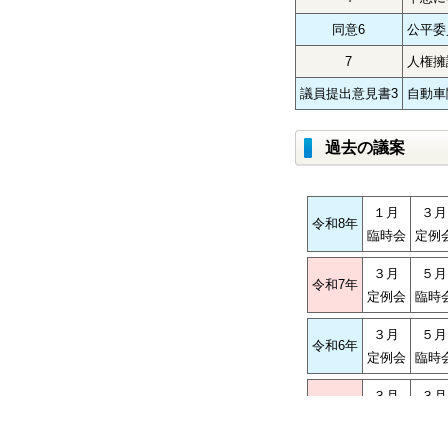
同意6
公平委
7
人権擁
議員提出意見書3
自動車
過去の議案
１月
３月
令和8年
臨時会
定例
３月
５月
令和7年
定例会
臨時
３月
５月
令和6年
定例会
臨時
３月
３月
令和5年
定例会
臨時