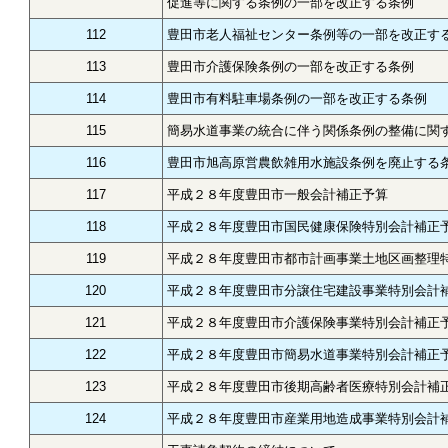
促進等に関する条例の一部を改正する条例
112
豊田市老人福祉センター条例等の一部を改正す
113
豊田市介護保険条例の一部を改正する条例
114
豊田市有料駐車場条例の一部を改正する条例
115
簡易水道事業の統合に伴う関係条例の整備に関
116
豊田市旭高原営農飲雑用水施設条例を廃止する
117
平成２８年度豊田市一般会計補正予算
118
平成２８年度豊田市国民健康保険特別会計補正
119
平成２８年度豊田市都市計画事業土地区画整理
120
平成２８年度豊田市分譲住宅建設事業特別会計
121
平成２８年度豊田市介護保険事業特別会計補正
122
平成２８年度豊田市簡易水道事業特別会計補正
123
平成２８年度豊田市後期高齢者医療特別会計補
124
平成２８年度豊田市産業用地造成事業特別会計