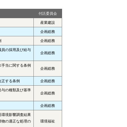
付託委員会
産業建設
企画総務
例
企画総務
職員の採用及び給与
企画総務
末手当に関する条例
企画総務
改正する条例
企画総務
給与の種類及び基準
企画総務
企画総務
活環境影響調査結果
棄物の適正な処理の
環境福祉