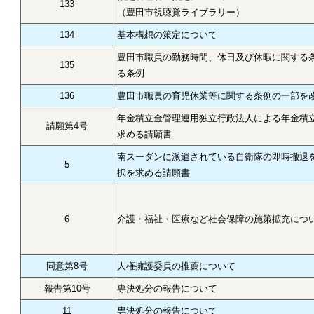
133
（豊田市視聴覚ライブラリー）
134
基本構想の策定について
豊田市職員の勤務時間、休日及び休暇に関する
135
る条例
136
豊田市職員の育児休業等に関する条例の一部を
年金積立金管理運用独立行政法人による年金積
請願第4号
求める請願書
南スーダンに派遣されている自衛隊の即時撤退
5
択を求める請願書
6
介護・福祉・医療など社会保障の施策拡充につ
同意第8号
人権擁護委員の推薦について
報告第10号
専決処分の報告について
11
専決処分の報告について