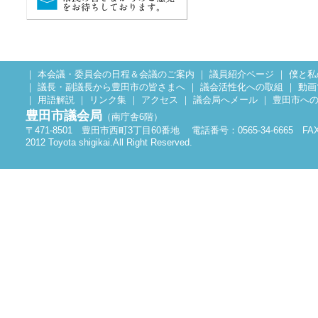
３月
５月
令和3年
定例会
臨時会
３月
3月
令和2年
｜
本会議・委員会の日程＆会議のご案内
｜
議員紹介ページ
｜
僕と私
定例会
臨時会
｜
議長・副議長から豊田市の皆さまへ
｜
議会活性化への取組
｜
動画
｜
用語解説
｜
リンク集
｜
アクセス
｜
議会局へメール
｜
豊田市へ
平成31年
3月
5月
豊田市議会局
（南庁舎6階）
令和元年
定例会
臨時
〒471-8501 豊田市西町3丁目60番地 電話番号：0565-34-6665 FAX：0
2012 Toyota shigikai.All Right Reserved.
３月
５月
平成30年
定例会
臨時
３月
３月
平成29年
定例会
臨時
３月
５月
平成28年
定例会
臨時
３月
５月
平成27年
定例会
臨時