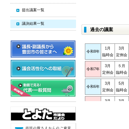
提出議案一覧
議決結果一覧
過去の議案
1月
3月
令和8年
臨時会
定例会
3月
５月
令和7年
定例会
臨時会
3月
5月
令和6年
定例会
臨時会
3月
3月
令和5年
臨時会
定例会
１月
３月
令和4年
臨時会
定例会